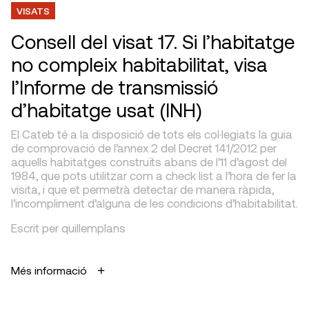
VISATS
Consell del visat 17. Si l’habitatge
no compleix habitabilitat, visa
l’Informe de transmissió
d’habitatge usat (INH)
El Cateb té a la disposició de tots els col·legiats la guia
de comprovació de l’annex 2 del Decret 141/2012 per
aquells habitatges construïts abans de l’11 d’agost del
1984, que pots utilitzar com a check list a l’hora de fer la
visita, i que et permetrà detectar de manera ràpida,
l’incompliment d’alguna de les condicions d’habitabilitat.
Escrit per quillemplans
Més informació