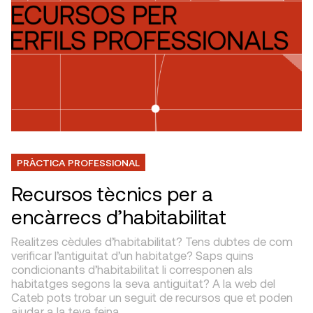
PRÀCTICA PROFESSIONAL
Recursos tècnics per a
encàrrecs d’habitabilitat
Realitzes cèdules d’habitabilitat? Tens dubtes de com
verificar l’antiguitat d’un habitatge? Saps quins
condicionants d’habitabilitat li corresponen als
habitatges segons la seva antiguitat? A la web del
Cateb pots trobar un seguit de recursos que et poden
ajudar a la teva feina.