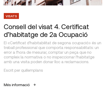
VISATS
Consell del visat 4. Certificat
d’habitatge de 2a Ocupació
El «Certificat d’habitabilitat de segona ocupació» és un
treball professional que comporta responsabilitats: un
error a l’hora de mesurar, comptar un peça que no
compleix la normativa o no inspeccionar l’habitatge
amb una visita poden donar lloc a reclamacions.
Escrit per quillemplans
Més informació