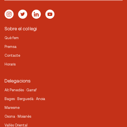
Sobre el col·legi
Què fem
Premsa
Contacte
Horaris
Delegacions
Alt Penedès · Garraf
Bages · Berguedà · Anoia
Maresme
Osona · Moianès
Vallès Oriental