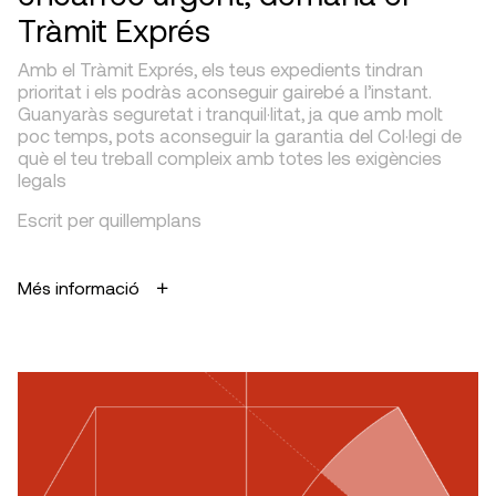
Tràmit Exprés
Amb el Tràmit Exprés, els teus expedients tindran
prioritat i els podràs aconseguir gairebé a l’instant.
Guanyaràs seguretat i tranquil·litat, ja que amb molt
poc temps, pots aconseguir la garantia del Col·legi de
què el teu treball compleix amb totes les exigències
legals
Escrit per quillemplans
Més informació