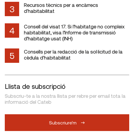
Recursos tècnics per a encàrrecs
3
d'habitabilitat
Consell del visat 17. Si l’habitatge no compleix
4
habitabilitat, visa l’Informe de transmissió
d’habitatge usat (INH)
Consells per la redacció de la sol·licitud de la
5
cèdula d'habitabilitat
Llista de subscripció
Subscriu-te a la nostra llista per rebre per email tota la
informació del Cateb
Subscriure'm