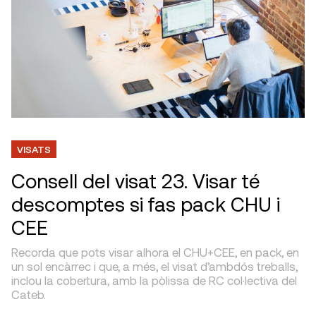
VISATS
Consell del visat 23. Visar té
descomptes si fas pack CHU i
CEE
Recorda que pots visar alhora el CHU+CEE, en pack, en
un sol encàrrec i que, a més, el visat d’ambdós treballs,
inclou la cobertura, amb la pòlissa de RC col·lectiva del
Cateb.