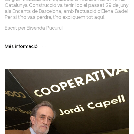
Catalunya Construcció va tenir lloc el passat 29 de juny
als Encants de Barcelona, amb l’actuació d’Elena Gadel.
Per si t’ho vas perdre, t’ho expliquem tot aquí.
Escrit per Elisenda Pucurull
Més informació