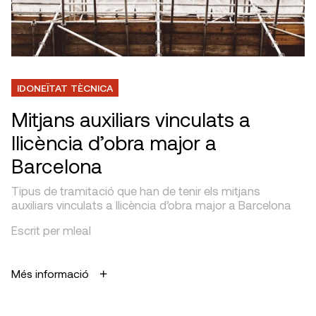
IDONEÏTAT TÈCNICA
Mitjans auxiliars vinculats a
llicència d’obra major a
Barcelona
Tipus de tramitació que han de tenir els mitjans
auxiliars vinculats a llicència d’obra major a Barcelona
Escrit per mleal
Més informació