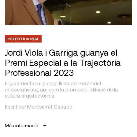
INSTITUCIONAL
Jordi Viola i Garriga guanya el
Premi Especial a la Trajectòria
Professional 2023
El jurat destaca la seva lluita pel moviment
cooperativista, així com la promoció i difusió de la
cultura arquitectònica
Escrit per Montserrat Casado
Més informació