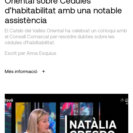
Oriental sobre Cèdules
d’habitabilitat amb una notable
assistència
El Cateb del Vallès Oriental ha celebrat un col·loqui amb
el Consell Comarcal per resoldre dubtes sobre les
cèdules d’habiltabilitat.
Escrit per Anna Esquius
Més informació