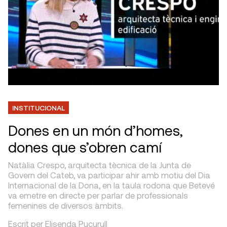
INSTITUCIONAL
Dones en un món d’homes,
dones que s’obren camí
Natàlia Crespo, arquitecta tècnica de la Junta de
Govern del Cateb, va participar ahir amb motiu del Dia
Internacional de la Dona, en la taula rodona que Betevé
va emetre en directe per parlar de professionals
femenines de diversos àmbits.
Escrit per Elisenda Pucurull