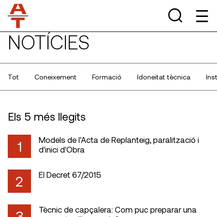
NOTÍCIES
Tot
Coneixement
Formació
Idoneïtat tècnica
Ins
Els 5 més llegits
Models de l'Acta de Replanteig, paralització i
1
d'inici d'Obra
El Decret 67/2015
2
Tècnic de capçalera: Com puc preparar una
3