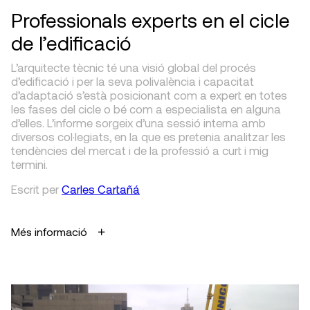
Professionals experts en el cicle
de l’edificació
L’arquitecte tècnic té una visió global del procés
d’edificació i per la seva polivalència i capacitat
d’adaptació s’està posicionant com a expert en totes
les fases del cicle o bé com a especialista en alguna
d’elles. L’informe sorgeix d’una sessió interna amb
diversos col·legiats, en la que es pretenia analitzar les
tendències del mercat i de la professió a curt i mig
termini.
Escrit
per
Carles Cartañá
Més informació