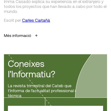
Imma Casado explica su experiencia en el extranjero y
todos los proyectos que han llevado a cabo por todo el
mundo.
Escrit
per
Carles Cartañá
Més informació
Coneixes
l’Informatiu?
La revista trimestral del Cateb que
t’informa de l’actualitat professional i
tècnica