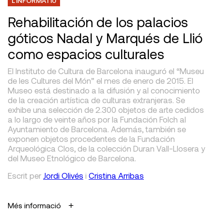
L'INFORMATIU
Rehabilitación de los palacios
góticos Nadal y Marqués de Llió
como espacios culturales
El Instituto de Cultura de Barcelona inauguró el “Museu
de les Cultures del Món” el mes de enero de 2015. El
Museo está destinado a la difusión y al conocimiento
de la creación artística de culturas extranjeras. Se
exhibe una selección de 2.300 objetos de arte cedidos
a lo largo de veinte años por la Fundación Folch al
Ayuntamiento de Barcelona. Además, también se
exponen objetos procedentes de la Fundación
Arqueológica Clos, de la colección Duran Vall-Llosera y
del Museo Etnológico de Barcelona.
Escrit
per
Jordi Olivés
i
Cristina Arribas
Més informació