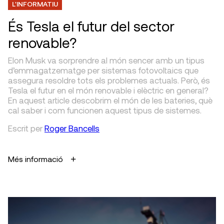
L'INFORMATIU
És Tesla el futur del sector
renovable?
Elon Musk va sorprendre al món sencer amb un tipus
d’emmagatzematge per sistemas fotovoltaics que
assegura resoldre tots els problemes actuals. Però, és
Tesla el futur en el món renovable i elèctric en general?
En aquest article descobrim el món de les bateries, què
cal saber i com funcionen aquest tipus de sistemes.
Escrit
per
Roger Bancells
Més informació