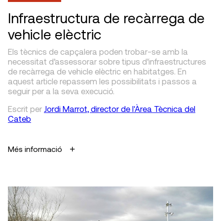
Infraestructura de recàrrega de
vehicle elèctric
Els tècnics de capçalera poden trobar-se amb la
necessitat d’assessorar sobre tipus d’infraestructures
de recàrrega de vehicle elèctric en habitatges. En
aquest article repassem les possibilitats i passos a
seguir per a la seva execució.
Escrit
per
Jordi Marrot, director de l'Àrea Tècnica del
Cateb
Més informació