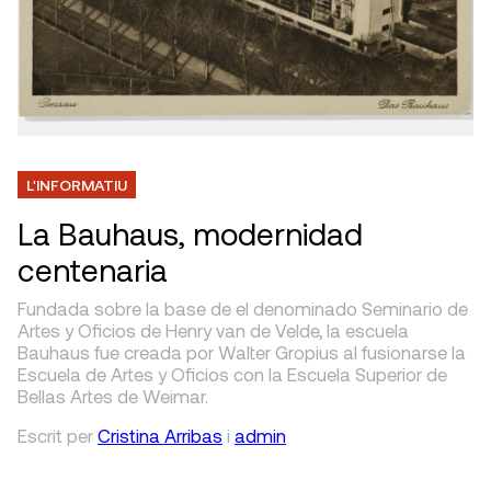
L'INFORMATIU
La Bauhaus, modernidad
centenaria
Fundada sobre la base de el denominado Seminario de
Artes y Oficios de Henry van de Velde, la escuela
Bauhaus fue creada por Walter Gropius al fusionarse la
Escuela de Artes y Oficios con la Escuela Superior de
Bellas Artes de Weimar.
Escrit
per
Cristina Arribas
i
admin