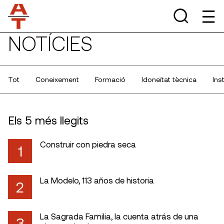
NOTÍCIES
Tot
Coneixement
Formació
Idoneïtat tècnica
Ins
Els 5 més llegits
Construir con piedra seca
1
La Modelo, 113 años de historia
2
La Sagrada Familia, la cuenta atrás de una
3