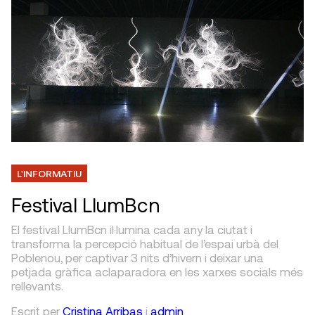
L'INFORMATIU
Festival LlumBcn
El festival LlumBcn il·lumina cada any la ciutat i
transforma la percepció habitual de l’espai urbà del
Poblenou, per captivar 3 nits d’hivern i deixar una
petjada gràfica aclaparadora en les xarxes socials més
rellevants.
Escrit
per
Cristina Arribas
i
admin