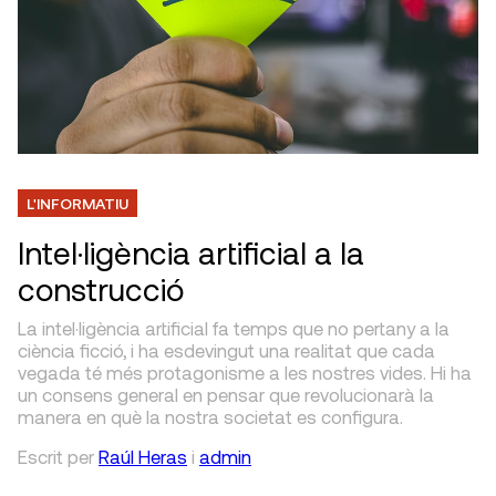
L'INFORMATIU
Intel·ligència artificial a la
construcció
La intel·ligència artificial fa temps que no pertany a la
ciència ficció, i ha esdevingut una realitat que cada
vegada té més protagonisme a les nostres vides. Hi ha
un consens general en pensar que revolucionarà la
manera en què la nostra societat es configura.
Escrit
per
Raúl Heras
i
admin