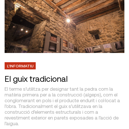
L'INFORMATIU
El guix tradicional
El terme s’utilitza per designar tant la pedra com la
matèria primera per a la construcció (algeps), com el
conglomerant en pols i el producte endurit i col·locat a
l’obra. Tradicionalment el guix s’utilitzava en la
construcció d’elements estructurals i com a
revestiment exterior en parets exposades a l’acció de
l’aigua.