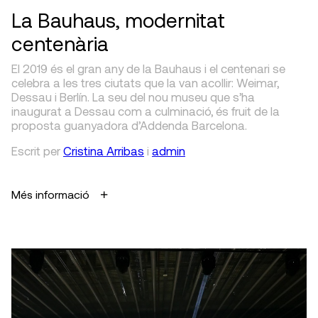
La Bauhaus, modernitat
centenària
El 2019 és el gran any de la Bauhaus i el centenari se
celebra a les tres ciutats que la van acollir: Weimar,
Dessau i Berlín. La seu del nou museu que s’ha
inaugurat a Dessau com a culminació, és fruit de la
proposta guanyadora d’Addenda Barcelona.
Escrit
per
Cristina Arribas
i
admin
Més informació