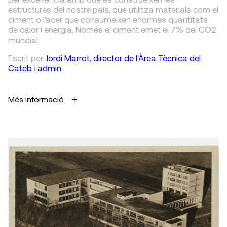
estructures del nostre país, que utilitza materials com el
ciment o l’acer que consumeixen enormes quantitats
de calor i energia. Només el ciment emet el 7% del CO
2
mundial.
Escrit
per
Jordi Marrot, director de l'Àrea Tècnica del
Cateb
i
admin
Més informació