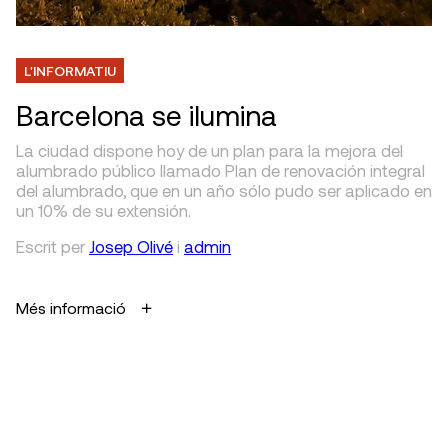
L'INFORMATIU
Barcelona se ilumina
La ciudad dispone hoy de un plan para la mejora del
alumbrado público llamado Plan de renovación integral
del alumbrado, que en un año sólo pudo ser aplicado en
un 10% de su extensión.
Escrit
per
Josep Olivé
i
admin
Més informació