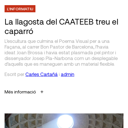
L'INFORMATIU
La llagosta del CAATEEB treu el
caparró
L’escultura que culmina el Poema Visual per a una
Façana, al carrer Bon Pastor de Barcelona, l’havia
ideat Joan Brossa i havia estat plasmada pel pintor i
dissenyador Josep Pla-Narbona com un desplegable
d’aquells que es maneguen amb un material flexible.
Escrit
per
Carles Cartañá
i
admin
Més informació