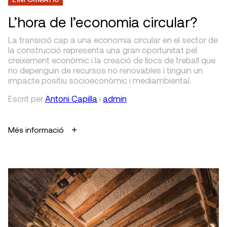
L’hora de l’economia circular?
La transició cap a una economia circular en el sector de
la construcció representa una gran oportunitat pel
creixement econòmic i la creació de llocs de treball que
no depenguin de recursos no renovables i tinguin un
impacte positiu socioeconòmic i mediambiental.
Escrit
per
Antoni Capilla
i
admin
Més informació