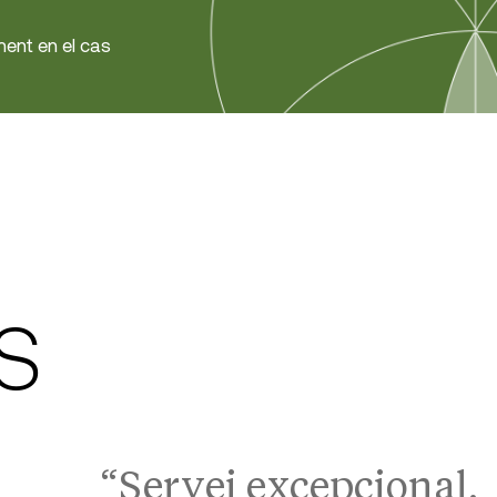
ment en el cas
S
“Servei excepcional.