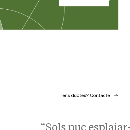
Tens dubtes? Contacte
“Sols puc esplaia