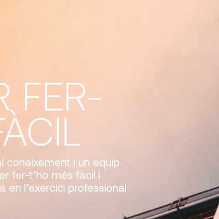
R FER-
FÀCIL
 al coneixement i un equip
r fer-t’ho més fàcil i
a en l’exercici professional