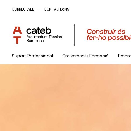
CORREU WEB
CONTACTA’NS
Suport Professional
Creixement i Formació
Empr
El Col·legi