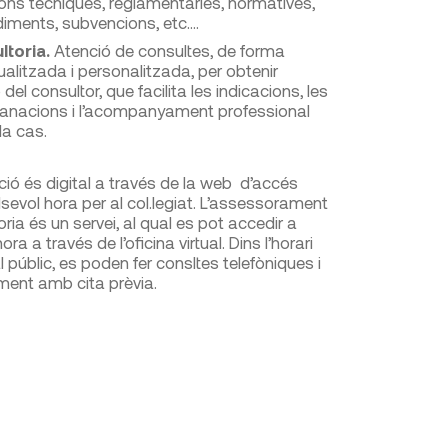
ons tècniques, reglamentaries, normatives,
iments, subvencions, etc.…
ltoria.
Atenció de consultes, de forma
dualitzada i personalitzada, per obtenir
ó del consultor, que facilita les indicacions, les
anacions i l’acompanyament professional
a cas.
ció és digital a través de la web d’accés
alsevol hora per al col.legiat. L’assessorament
toria és un servei, al qual es pot accedir a
ra a través de l’oficina virtual. Dins l’horari
l públic, es poden fer consltes telefòniques i
ment amb cita prèvia.