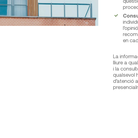
qüesti
proced
Consu
indivi
l’opini
recom
en cad
La informa
lliure a qu
i la consul
qualsevol ho
d’atenció a
presencial