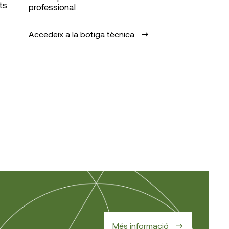
ts
professional
Accedeix a la botiga tècnica
Més informació