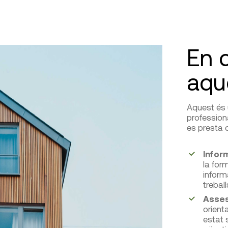
En 
aqu
Aquest és 
professiona
es presta d
Infor
la for
inform
trebal
Asse
orient
estat 