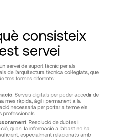
què consisteix
est servei
un servei de suport tècnic per als
ls de l’arquitectura tècnica col·legiats, que
e tres formes diferents:
mació
. Serveis digitals per poder accedir de
ma mes ràpida, àgil i permanent a la
ació necessaria per portar a terme els
ls professionals.
ssorament
. Resolució de dubtes i
ació, quan la informació a l’abast no ha
suficient, especialment relacionats amb