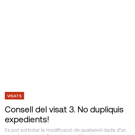
VISATS
Consell del visat 3. No dupliquis
expedients!
Es pot sol·licitar la modificació de qualsevol dada d’un