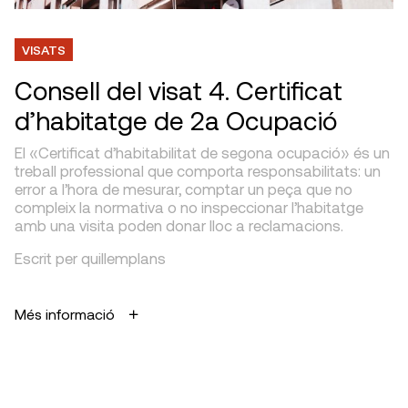
VISATS
Consell del visat 4. Certificat
d’habitatge de 2a Ocupació
El «Certificat d’habitabilitat de segona ocupació» és un
treball professional que comporta responsabilitats: un
error a l’hora de mesurar, comptar un peça que no
compleix la normativa o no inspeccionar l’habitatge
amb una visita poden donar lloc a reclamacions.
Escrit per quillemplans
Més informació