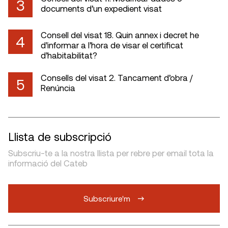
3
documents d’un expedient visat
Consell del visat 18. Quin annex i decret he
4
d’informar a l’hora de visar el certificat
d’habitabilitat?
Consells del visat 2. Tancament d’obra /
5
Renúncia
Llista de subscripció
Subscriu-te a la nostra llista per rebre per email tota la
informació del Cateb
Subscriure'm