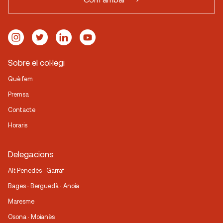
Sobre el col·legi
Què fem
Premsa
Contacte
Horaris
Delegacions
Alt Penedès · Garraf
Bages · Berguedà · Anoia
Maresme
Osona · Moianès