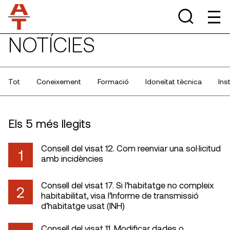
NOTÍCIES
Tot
Coneixement
Formació
Idoneïtat tècnica
Ins
Els 5 més llegits
Consell del visat 12. Com reenviar una sol·licitud
1
amb incidències
Consell del visat 17. Si l’habitatge no compleix
2
habitabilitat, visa l’Informe de transmissió
d’habitatge usat (INH)
Consell del visat 11. Modificar dades o