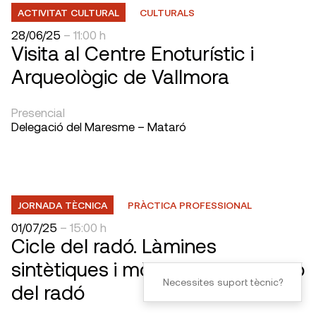
ACTIVITAT CULTURAL
CULTURALS
28/06/25
– 11:00 h
Visita al Centre Enoturístic i
Arqueològic de Vallmora
Presencial
Delegació del Maresme – Mataró
JORNADA TÈCNICA
PRÀCTICA PROFESSIONAL
01/07/25
– 15:00 h
Cicle del radó. Làmines
sintètiques i mòdul de justificació
Necessites suport tècnic?
del radó