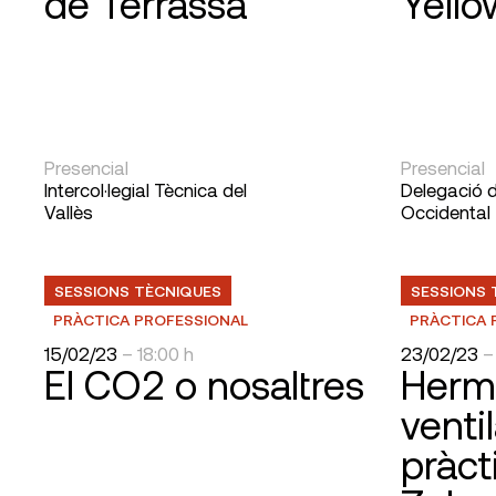
de Terrassa
Yello
Presencial
Presencial
Intercol·legial Tècnica del
Delegació d
Vallès
Occidental
SESSIONS TÈCNIQUES
SESSIONS 
PRÀCTICA PROFESSIONAL
PRÀCTICA 
15/02/23
– 18:00 h
23/02/23
–
El CO2 o nosaltres
Herme
ventil
pràct