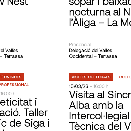
w Nest
sopar i baixa
nocturna al N
l’Àliga – La M
Presencial
el Vallès
Delegació del Vallès
 – Terrassa
Occidental – Terrassa
TÈCNIQUES
VISITES CULTURALS
CULT
PROFESSIONAL
15/03/23
– 16:00 h
Visita al Sinc
 16:00 h
ticitat i
Alba amb la
ació. Taller
Intercol·legial
ic de Siga i
Tècnica del V