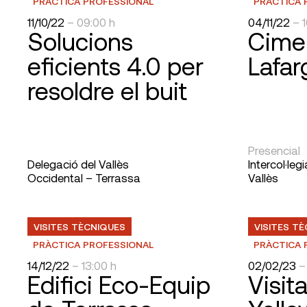
PRÀCTICA PROFESSIONAL
PRÀCTICA 
11/10/22
– 09:00 h
04/11/22
– 
Solucions
Cime
eficients 4.0 per
Lafa
resoldre el buit
Presencial
Delegació del Vallès
Intercol·leg
Occidental – Terrassa
Vallès
VISITES TÈCNIQUES
VISITES T
PRÀCTICA PROFESSIONAL
PRÀCTICA 
14/12/22
– 13:00 h
02/02/23
–
Edifici Eco-Equip
Visita