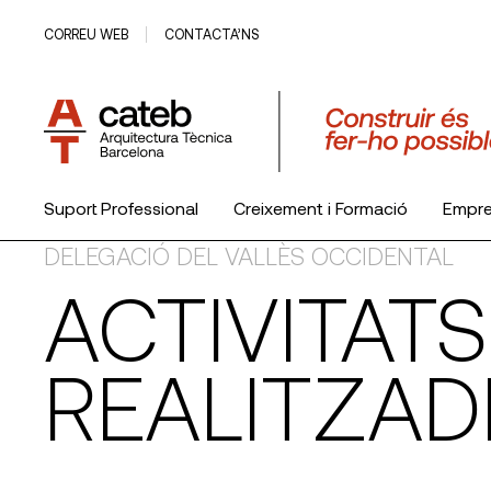
CORREU WEB
CONTACTA’NS
Suport Professional
Creixement i Formació
Empr
DELEGACIÓ DEL VALLÈS OCCIDENTAL
El Col·legi
ACTIVITATS
REALITZAD