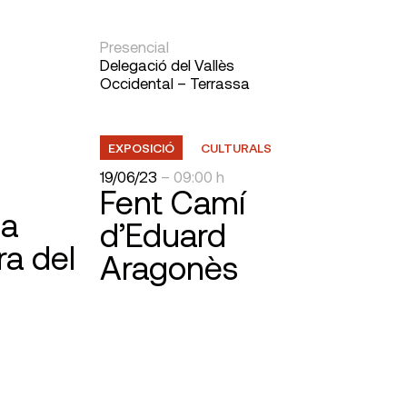
Presencial
Delegació del Vallès
Occidental – Terrassa
EXPOSICIÓ
CULTURALS
19/06/23
– 09:00 h
Fent Camí
 a
d’Eduard
ra del
Aragonès