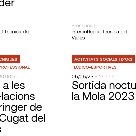
der
Presencial
ial Tècnica del
Intercol·legial Tècnica del
Vallès
ÈCNIQUES
ACTIVITATS SOCIALS I D’OCI
PROFESSIONAL
LÚDICO-ESPORTIVES
10:00 h
05/05/23
– 19:00 h
 a les
Sortida noctu
l·lacions
la Mola 2023
ringer de
Cugat del
s