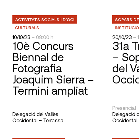
ACTIVITATS SOCIALS I D’OCI
SOPARS DE
CULTURALS
INSTITUCI
10/10/23
– 09:00 h
20/10/23
– 
10è Concurs
31a T
Biennal de
– Sop
Fotografia
del V
Joaquim Sierra –
Occid
Termini ampliat
Presencial
Delegació del Vallès
Delegació d
Occidental – Terrassa
Occidental