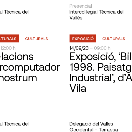
Presencial
ial Tècnica del
Intercol·legial Tècnica del
Vallès
ULTURALS
CULTURALS
EXPOSICIÓ
CULTURALS
 12:00 h
14/09/23
– 09:00 h
·lacions
Exposició, ‘Bi
rcomputador
1998. Paisat
nostrum
Industrial’, d’
Vila
ial Tècnica del
Delegació del Vallès
Occidental – Terrassa