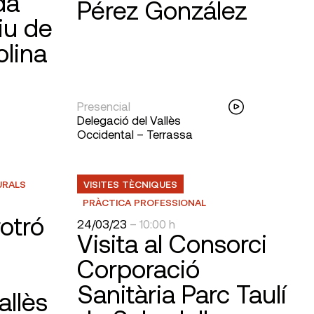
da
Pérez González
iu de
olina
Presencial
Delegació del Vallès
Occidental – Terrassa
URALS
VISITES TÈCNIQUES
PRÀCTICA PROFESSIONAL
rotró
24/03/23
– 10:00 h
Visita al Consorci
Corporació
Sanitària Parc Taulí
allès