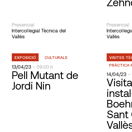
Zehn
Presencial
Presencial
Intercol·legial Tècnica del
Intercol·leg
Vallès
Vallès
EXPOSICIÓ
CULTURALS
VISITES T
PRÀCTICA 
13/04/23
– 09:00 h
Pell Mutant de
14/04/23
– 
Visita
Jordi Nin
insta
Boeh
Sant 
Vallè