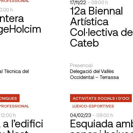
PROFESSIONAL
17/11/22
– 09:00 h
12a Biennal
10:00 h
ntera
Artística
rgeHolcim
Col·lectiva de
Cateb
Presencial
ial Tècnica del
Delegació del Vallès
Occidental – Terrassa
ÈCNIQUES
ACTIVITATS SOCIALS I D’OCI
PROFESSIONAL
LÚDICO-ESPORTIVES
 12:00 h
04/02/23
– 09:00 h
 a l’edifici
Esquiada am