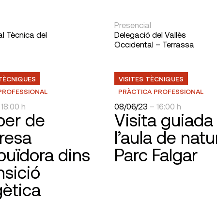
Presencial
ial Tècnica del
Delegació del Vallès
Occidental – Terrassa
TÈCNIQUES
VISITES TÈCNIQUES
PROFESSIONAL
PRÀCTICA PROFESSIONAL
 18:00 h
08/06/23
– 16:00 h
per de
Visita guiada
resa
l’aula de natu
ibuïdora dins
Parc Falgar
nsició
ètica