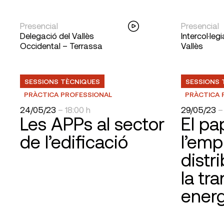
Presencial
Presencial
Delegació del Vallès
Intercol·leg
Occidental – Terrassa
Vallès
SESSIONS TÈCNIQUES
SESSIONS 
PRÀCTICA PROFESSIONAL
PRÀCTICA 
24/05/23
– 18:00 h
29/05/23
–
Les APPs al sector
El pa
de l’edificació
l’emp
distr
la tra
energ