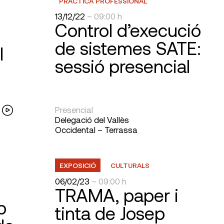
PRÀCTICA PROFESSIONAL
13/12/22
– 09:00 h
Control d’execució
de sistemes SATE:
l
sessió presencial
Presencial
Delegació del Vallès
Occidental – Terrassa
EXPOSICIÓ
CULTURALS
06/02/23
– 09:00 h
TRAMA, paper i
b
tinta de Josep