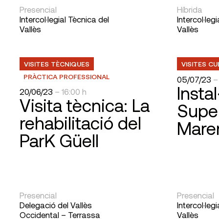
Presencial
Híbrida
Intercol·legial Tècnica del
Intercol·leg
Vallès
Vallès
VISITES TÈCNIQUES
VISITES C
PRÀCTICA PROFESSIONAL
05/07/23
–
Instal
20/06/23
– 16:00 h
Visita tècnica: La
Supe
rehabilitació del
Mare
ParK Güell
Presencial
Presencial
Delegació del Vallès
Intercol·leg
Occidental – Terrassa
Vallès