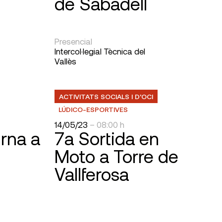
de Sabadell
Presencial
Intercol·legial Tècnica del
Vallès
ACTIVITATS SOCIALS I D’OCI
LÚDICO-ESPORTIVES
14/05/23
– 08:00 h
rna a
7a Sortida en
Moto a Torre de
Vallferosa