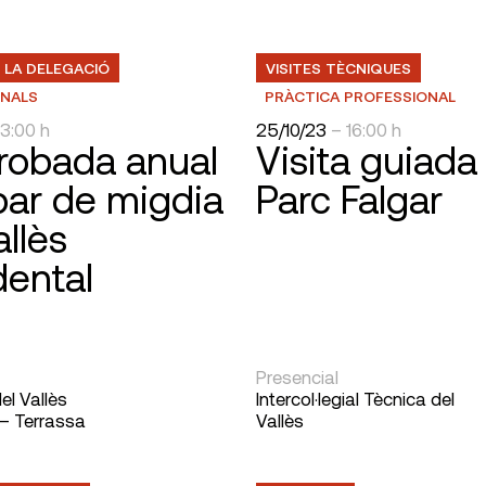
 LA DELEGACIÓ
VISITES TÈCNIQUES
ONALS
PRÀCTICA PROFESSIONAL
13:00 h
25/10/23
– 16:00 h
robada anual
Visita guiada 
ar de migdia
Parc Falgar
allès
ental
Presencial
el Vallès
Intercol·legial Tècnica del
 – Terrassa
Vallès