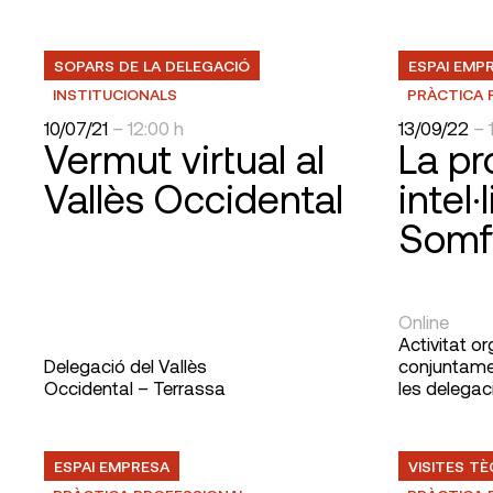
SOPARS DE LA DELEGACIÓ
ESPAI EMP
INSTITUCIONALS
PRÀCTICA 
10/07/21
– 12:00 h
13/09/22
– 
Vermut virtual al
La pr
Vallès Occidental
intel
Somf
Online
Activitat o
Delegació del Vallès
conjuntame
Occidental – Terrassa
les delegac
ESPAI EMPRESA
VISITES T