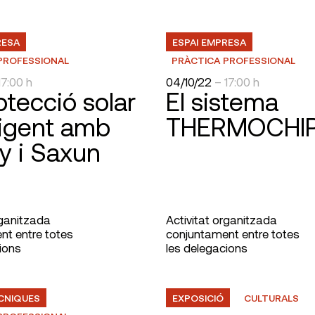
RESA
ESPAI EMPRESA
PROFESSIONAL
PRÀCTICA PROFESSIONAL
17:00 h
04/10/22
– 17:00 h
otecció solar
El sistema
·ligent amb
THERMOCHI
y i Saxun
rganitzada
Activitat organitzada
nt entre totes
conjuntament entre totes
ions
les delegacions
ÈCNIQUES
EXPOSICIÓ
CULTURALS